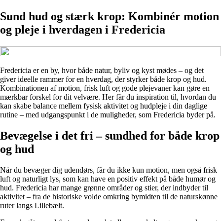
Sund hud og stærk krop: Kombinér motion
og pleje i hverdagen i Fredericia
Fredericia er en by, hvor både natur, byliv og kyst mødes – og det
giver ideelle rammer for en hverdag, der styrker både krop og hud.
Kombinationen af motion, frisk luft og gode plejevaner kan gøre en
mærkbar forskel for dit velvære. Her får du inspiration til, hvordan du
kan skabe balance mellem fysisk aktivitet og hudpleje i din daglige
rutine – med udgangspunkt i de muligheder, som Fredericia byder på.
Bevægelse i det fri – sundhed for både krop
og hud
Når du bevæger dig udendørs, får du ikke kun motion, men også frisk
luft og naturligt lys, som kan have en positiv effekt på både humør og
hud. Fredericia har mange grønne områder og stier, der indbyder til
aktivitet – fra de historiske volde omkring bymidten til de naturskønne
ruter langs Lillebælt.