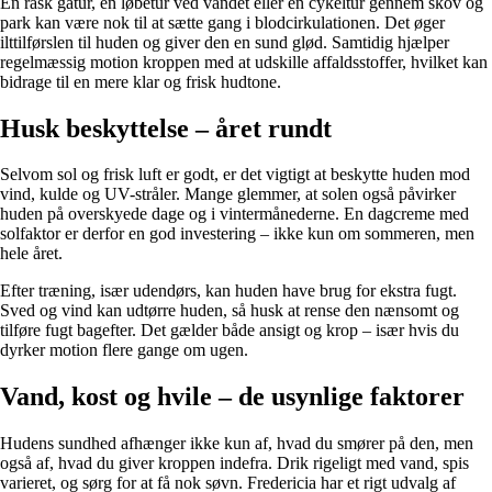
En rask gåtur, en løbetur ved vandet eller en cykeltur gennem skov og
park kan være nok til at sætte gang i blodcirkulationen. Det øger
ilttilførslen til huden og giver den en sund glød. Samtidig hjælper
regelmæssig motion kroppen med at udskille affaldsstoffer, hvilket kan
bidrage til en mere klar og frisk hudtone.
Husk beskyttelse – året rundt
Selvom sol og frisk luft er godt, er det vigtigt at beskytte huden mod
vind, kulde og UV-stråler. Mange glemmer, at solen også påvirker
huden på overskyede dage og i vintermånederne. En dagcreme med
solfaktor er derfor en god investering – ikke kun om sommeren, men
hele året.
Efter træning, især udendørs, kan huden have brug for ekstra fugt.
Sved og vind kan udtørre huden, så husk at rense den nænsomt og
tilføre fugt bagefter. Det gælder både ansigt og krop – især hvis du
dyrker motion flere gange om ugen.
Vand, kost og hvile – de usynlige faktorer
Hudens sundhed afhænger ikke kun af, hvad du smører på den, men
også af, hvad du giver kroppen indefra. Drik rigeligt med vand, spis
varieret, og sørg for at få nok søvn. Fredericia har et rigt udvalg af