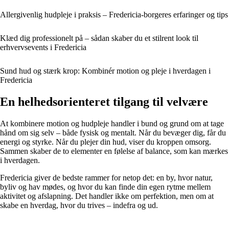
Allergivenlig hudpleje i praksis – Fredericia-borgeres erfaringer og tips
Klæd dig professionelt på – sådan skaber du et stilrent look til
erhvervsevents i Fredericia
Sund hud og stærk krop: Kombinér motion og pleje i hverdagen i
Fredericia
En helhedsorienteret tilgang til velvære
At kombinere motion og hudpleje handler i bund og grund om at tage
hånd om sig selv – både fysisk og mentalt. Når du bevæger dig, får du
energi og styrke. Når du plejer din hud, viser du kroppen omsorg.
Sammen skaber de to elementer en følelse af balance, som kan mærkes
i hverdagen.
Fredericia giver de bedste rammer for netop det: en by, hvor natur,
byliv og hav mødes, og hvor du kan finde din egen rytme mellem
aktivitet og afslapning. Det handler ikke om perfektion, men om at
skabe en hverdag, hvor du trives – indefra og ud.