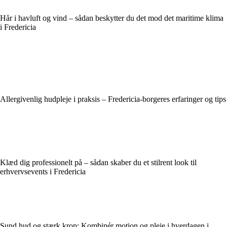
Hår i havluft og vind – sådan beskytter du det mod det maritime klima
i Fredericia
Allergivenlig hudpleje i praksis – Fredericia-borgeres erfaringer og tips
Klæd dig professionelt på – sådan skaber du et stilrent look til
erhvervsevents i Fredericia
Sund hud og stærk krop: Kombinér motion og pleje i hverdagen i