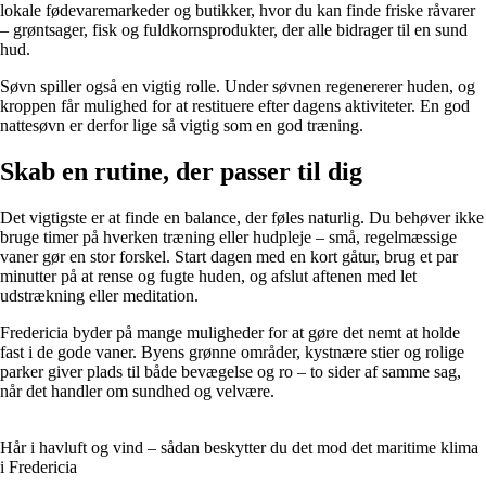
lokale fødevaremarkeder og butikker, hvor du kan finde friske råvarer
– grøntsager, fisk og fuldkornsprodukter, der alle bidrager til en sund
hud.
Søvn spiller også en vigtig rolle. Under søvnen regenererer huden, og
kroppen får mulighed for at restituere efter dagens aktiviteter. En god
nattesøvn er derfor lige så vigtig som en god træning.
Skab en rutine, der passer til dig
Det vigtigste er at finde en balance, der føles naturlig. Du behøver ikke
bruge timer på hverken træning eller hudpleje – små, regelmæssige
vaner gør en stor forskel. Start dagen med en kort gåtur, brug et par
minutter på at rense og fugte huden, og afslut aftenen med let
udstrækning eller meditation.
Fredericia byder på mange muligheder for at gøre det nemt at holde
fast i de gode vaner. Byens grønne områder, kystnære stier og rolige
parker giver plads til både bevægelse og ro – to sider af samme sag,
når det handler om sundhed og velvære.
Hår i havluft og vind – sådan beskytter du det mod det maritime klima
i Fredericia