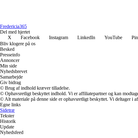
Fredericia
365
Del med hjertet
X
Facebook
Instagram
LinkedIn
YouTube
Pin
Bliv klogere på os
Besked
Presseinfo
Annoncer
Min side
Nyhedsbrevet
Samarbejde
Giv bidrag
© Brug af indhold kræver tilladelse.
© Ophavsretligt beskyttet indhold. Vi er affiliatepartner og kan modtag
© Alt materiale på denne side er ophavsretligt beskyttet. Vi deltager i 
Egne links
Sidetræ
Tekster
Historik
Update
Nyhedsfeed