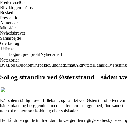
Fredericia
365
Bliv klogere på os
Besked
Presseinfo
Annoncer
Min side
Nyhedsbrevet
Samarbejde
Giv bidrag
Login
Opret profil
Nyhedsmail
Kategorier
Byg
Bolig
Økonomi
Arbejde
Sundhed
Smag
Aktiviteter
Familieliv
Træning
Sol og strandliv ved Østerstrand – sådan væ
Når solen står højt over Lillebælt, og sandet ved Østerstrand bliver var
både lokale og besøgende – med sin bynære beliggenhed, fine sandstran
uden at risikere solskoldning eller solskader.
Her får du en guide til, hvordan du vælger den rigtige solbeskyttelse, o