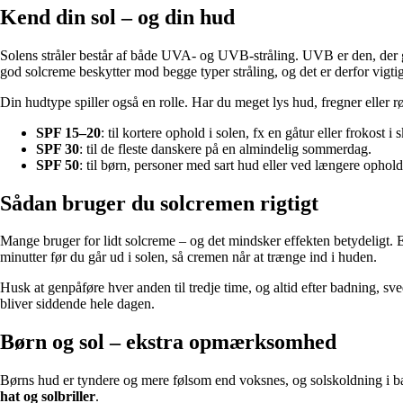
Kend din sol – og din hud
Solens stråler består af både UVA- og UVB-stråling. UVB er den, der 
god solcreme beskytter mod begge typer stråling, og det er derfor vigt
Din hudtype spiller også en rolle. Har du meget lys hud, fregner eller
SPF 15–20
: til kortere ophold i solen, fx en gåtur eller frokost i
SPF 30
: til de fleste danskere på en almindelig sommerdag.
SPF 50
: til børn, personer med sart hud eller ved længere ophold 
Sådan bruger du solcremen rigtigt
Mange bruger for lidt solcreme – og det mindsker effekten betydeligt
minutter før du går ud i solen, så cremen når at trænge ind i huden.
Husk at genpåføre hver anden til tredje time, og altid efter badning, s
bliver siddende hele dagen.
Børn og sol – ekstra opmærksomhed
Børns hud er tyndere og mere følsom end voksnes, og solskoldning i ba
hat og solbriller
.