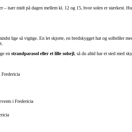
r – især midt på dagen mellem kl. 12 og 15, hvor solen er stærkest. Hus
mindst lige så vigtige. En let skjorte, en bredskygget hat og solbriller
t.
nge en
strandparasol eller et lille solsejl
, så du altid har et sted med sk
 Fredericia
events i Fredericia
ricia