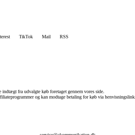
terest
TikTok
Mail
RSS
e indtægt fra udvalgte køb foretaget gennem vores side.
affiliateprogrammer og kan modtage betaling for køb via henvisningslinks
service@akommunikation.dk