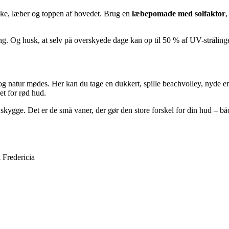
akke, læber og toppen af hovedet. Brug en
læbepomade med solfaktor
,
ring. Og husk, at selv på overskyede dage kan op til 50 % af UV-stråli
 og natur mødes. Her kan du tage en dukkert, spille beachvolley, nyde en 
t for rød hud.
kygge. Det er de små vaner, der gør den store forskel for din hud – båd
 Fredericia