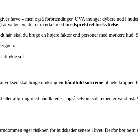
giver farve – men også forbrændinger. UVA trænger dybere ned i huden 
igt at vælge en, der er mærket med
bredsprektret beskyttelse
.
 rødt hår, skal du bruge en højere faktor end personer med mørkere hud
 skyggen.
i direkte sol.
. En voksen skal bruge omkring
en håndfuld solcreme
til hele kroppen f
ved eller aftørring med håndklæde – også selvom solcremen er vandfast. V
rndommen øger risikoen for hudskader senere i livet. Derfor bør børn 