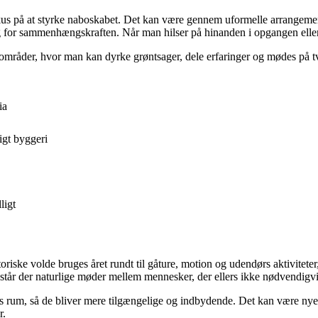
kus på at styrke naboskabet. Det kan være gennem uformelle arrangement
 for sammenhængskraften. Når man hilser på hinanden i opgangen eller p
nne områder, hvor man kan dyrke grøntsager, dele erfaringer og mødes på 
ia
igt byggeri
ligt
storiske volde bruges året rundt til gåture, motion og udendørs aktivite
står der naturlige møder mellem mennesker, der ellers ikke nødvendigvi
um, så de bliver mere tilgængelige og indbydende. Det kan være nye bæ
r.