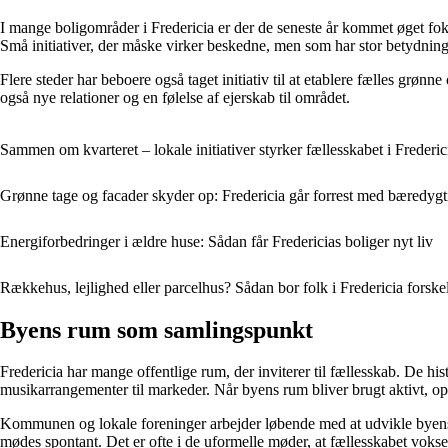
I mange boligområder i Fredericia er der de seneste år kommet øget fo
Små initiativer, der måske virker beskedne, men som har stor betydning
Flere steder har beboere også taget initiativ til at etablere fælles grø
også nye relationer og en følelse af ejerskab til området.
Sammen om kvarteret – lokale initiativer styrker fællesskabet i Frederic
Grønne tage og facader skyder op: Fredericia går forrest med bæredygt
Energiforbedringer i ældre huse: Sådan får Fredericias boliger nyt liv
Rækkehus, lejlighed eller parcelhus? Sådan bor folk i Fredericia forskel
Byens rum som samlingspunkt
Fredericia har mange offentlige rum, der inviterer til fællesskab. De hi
musikarrangementer til markeder. Når byens rum bliver brugt aktivt, op
Kommunen og lokale foreninger arbejder løbende med at udvikle byens r
mødes spontant. Det er ofte i de uformelle møder, at fællesskabet vokse