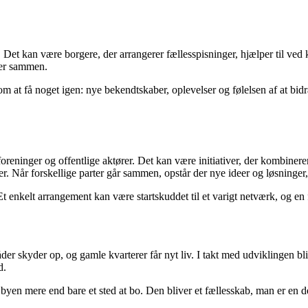
er. Det kan være borgere, der arrangerer fællesspisninger, hjælper til ved 
oner sammen.
at få noget igen: nye bekendtskaber, oplevelser og følelsen af at bidra
 foreninger og offentlige aktører. Det kan være initiativer, der kombine
er. Når forskellige parter går sammen, opstår der nye ideer og løsninge
Et enkelt arrangement kan være startskuddet til et varigt netværk, og en 
er skyder op, og gamle kvarterer får nyt liv. I takt med udviklingen bli
d.
n mere end bare et sted at bo. Den bliver et fællesskab, man er en del a