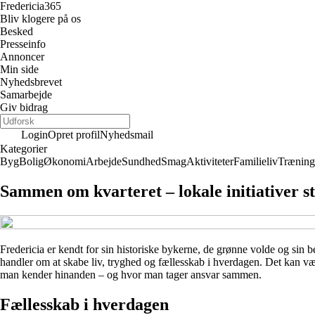
Fredericia
365
Bliv klogere på os
Besked
Presseinfo
Annoncer
Min side
Nyhedsbrevet
Samarbejde
Giv bidrag
Login
Opret profil
Nyhedsmail
Kategorier
Byg
Bolig
Økonomi
Arbejde
Sundhed
Smag
Aktiviteter
Familieliv
Træning
Sammen om kvarteret – lokale initiativer st
Fredericia er kendt for sin historiske bykerne, de grønne volde og sin b
handler om at skabe liv, tryghed og fællesskab i hverdagen. Det kan være 
man kender hinanden – og hvor man tager ansvar sammen.
Fællesskab i hverdagen