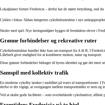
Lokalplaner former Fredericia – derfor har de større betydning, end du 
Cyklen i fokus: Sådan integreres cykelinfrastruktur i nye anlægsprojekte
Skoler med sjæl: Nye læringsmiljøer bygges til fremtidens elever i Fred
Grønne forbindelser og rekreative ruter
Cykelinfrastruktur handler ikke kun om transport fra A til B. I Frederic
Lillebælt giver mulighed for at kombinere motion, natur og transport.
Disse grønne forbindelser bidrager til byens identitet og gør det mere a
Samspil med kollektiv trafik
En moderne cykelby tænker i mobilitet på tværs af transportformer. I F
derfor er det vigtigt, at overgangen mellem transportmidler er nem og in
Ved at skabe gode faciliteter – som overdækkede cykelstativer, aflåste p
Fremtidens Fredericia på to hjul