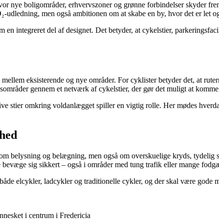
vor nye boligområder, erhvervszoner og grønne forbindelser skyder fre
-udledning, men også ambitionen om at skabe en by, hvor det er let og 
 integreret del af designet. Det betyder, at cykelstier, parkeringsfacilit
ellem eksisterende og nye områder. For cyklister betyder det, at rutern
områder gennem et netværk af cykelstier, der gør det muligt at komme h
e stier omkring voldanlægget spiller en vigtig rolle. Her mødes hverdagsc
ghed
om belysning og belægning, men også om overskuelige kryds, tydelig skilt
ne bevæge sig sikkert – også i områder med tung trafik eller mange fodg
 både elcykler, ladcykler og traditionelle cykler, og der skal være gode 
nesket i centrum i Fredericia