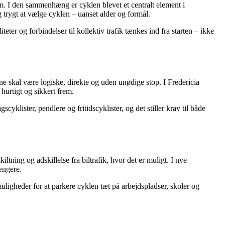
m. I den sammenhæng er cyklen blevet et centralt element i
trygt at vælge cyklen – uanset alder og formål.
eter og forbindelser til kollektiv trafik tænkes ind fra starten – ikke
e skal være logiske, direkte og uden unødige stop. I Fredericia
urtigt og sikkert frem.
yklister, pendlere og fritidscyklister, og det stiller krav til både
ning og adskillelse fra biltrafik, hvor det er muligt. I nye
ængere.
muligheder for at parkere cyklen tæt på arbejdspladser, skoler og