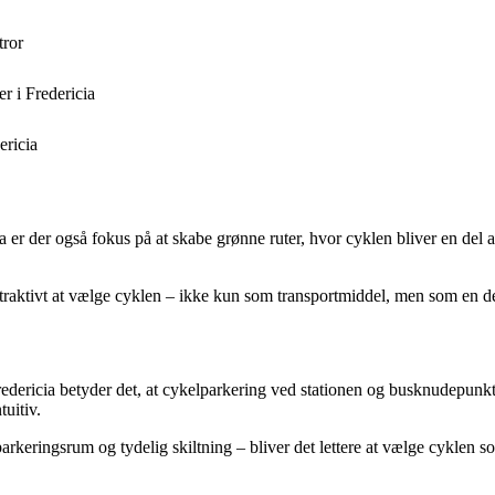
tror
r i Fredericia
ericia
ia er der også fokus på at skabe grønne ruter, hvor cyklen bliver en del
ttraktivt at vælge cyklen – ikke kun som transportmiddel, men som en del 
redericia betyder det, at cykelparkering ved stationen og busknudepunkt
tuitiv.
arkeringsrum og tydelig skiltning – bliver det lettere at vælge cyklen s