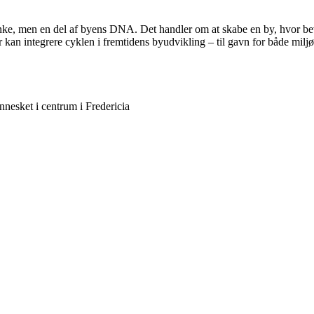
nke, men en del af byens DNA. Det handler om at skabe en by, hvor bev
er kan integrere cyklen i fremtidens byudvikling – til gavn for både milj
nesket i centrum i Fredericia