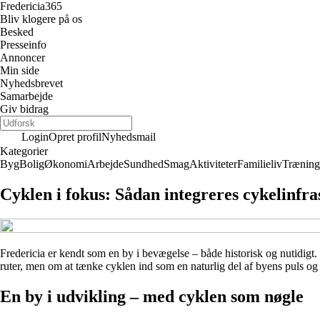
Fredericia
365
Bliv klogere på os
Besked
Presseinfo
Annoncer
Min side
Nyhedsbrevet
Samarbejde
Giv bidrag
Login
Opret profil
Nyhedsmail
Kategorier
Byg
Bolig
Økonomi
Arbejde
Sundhed
Smag
Aktiviteter
Familieliv
Træning
Cyklen i fokus: Sådan integreres cykelinfra
Fredericia er kendt som en by i bevægelse – både historisk og nutidigt.
ruter, men om at tænke cyklen ind som en naturlig del af byens puls og
En by i udvikling – med cyklen som nøgle