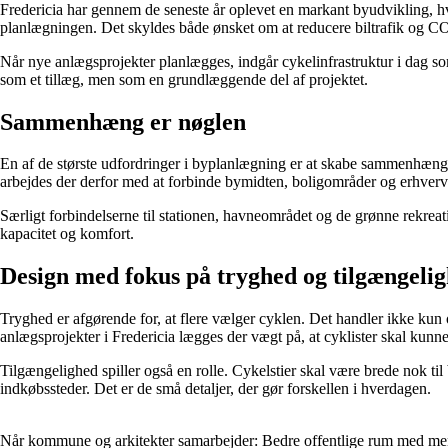
Fredericia har gennem de seneste år oplevet en markant byudvikling, h
planlægningen. Det skyldes både ønsket om at reducere biltrafik og CO₂
Når nye anlægsprojekter planlægges, indgår cykelinfrastruktur i dag som en
som et tillæg, men som en grundlæggende del af projektet.
Sammenhæng er nøglen
En af de største udfordringer i byplanlægning er at skabe sammenhæng m
arbejdes der derfor med at forbinde bymidten, boligområder og erhvervs
Særligt forbindelserne til stationen, havneområdet og de grønne rekreativ
kapacitet og komfort.
Design med fokus på tryghed og tilgængeli
Tryghed er afgørende for, at flere vælger cyklen. Det handler ikke kun 
anlægsprojekter i Fredericia lægges der vægt på, at cyklister skal kun
Tilgængelighed spiller også en rolle. Cykelstier skal være brede nok til
indkøbssteder. Det er de små detaljer, der gør forskellen i hverdagen.
Når kommune og arkitekter samarbejder: Bedre offentlige rum med men